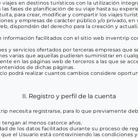
e viajes en destinos turísticos con la utilización int
as fases de planificación de su viaje hasta su experie
atuita, para crear, modificar y compartir los viajes tu
ones y empresas de carácter público y/o privado, en v
web, dispondrán del derecho para la creación y actuali
e información facilitados con el sitio web inventrip co
y servicios ofertados por terceras empresas que sean 
s varias que aquellas pudieran suministrar en cualquie
ente en las páginas web de terceros a las que se acce
contenidos de dichas páginas.
o podrá realizar cuantos cambios considere oportuno d
II. Registro y perfil de la cuenta
ntrip necesita registrarse, para lo que previamente deb
ue tengan al menos catorce años.
d de los datos facilitados durante su proceso de regi
ue el Usuario está contraviniendo las condiciones y 